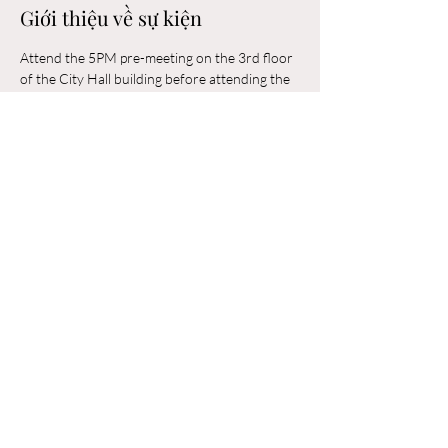
Giới thiệu về sự kiện
Attend the 5PM pre-meeting on the 3rd floor 
of the City Hall building before attending the 
6PM Council Meeting in the municipal 
building. 
Chia sẻ sự kiện của bạn