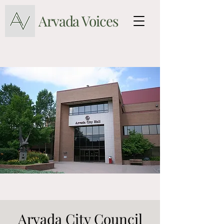
Arvada Voices
Arvada City Council