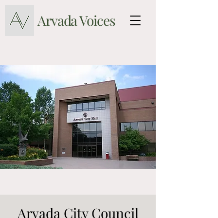
Arvada Voices
Arvada City Council