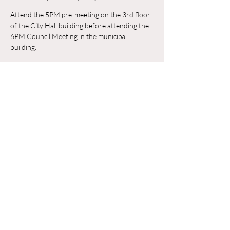
Attend the 5PM pre-meeting on the 3rd floor 
of the City Hall building before attending the 
6PM Council Meeting in the municipal 
building. 
Trả lời
Chia sẻ sự kiện của bạn