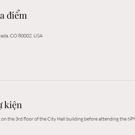
ịa điểm
rvada, CO 80002, USA
ự kiện
n the 3rd floor of the City Hall building before attending the 6P