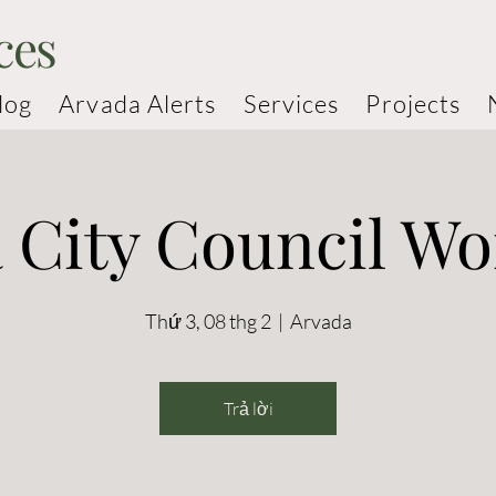
ces
log
Arvada Alerts
Services
Projects
 City Council W
Thứ 3, 08 thg 2
  |  
Arvada
Trả lời