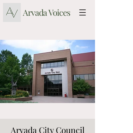
Arvada Voices
Arvada City Council