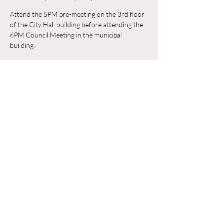
Attend the 5PM pre-meeting on the 3rd floor 
of the City Hall building before attending the 
6PM Council Meeting in the municipal 
building. 
Trả lời
Chia sẻ sự kiện của bạn