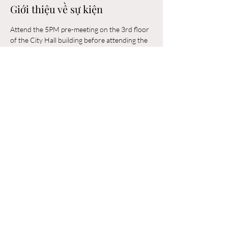
Giới thiệu về sự kiện
Attend the 5PM pre-meeting on the 3rd floor 
of the City Hall building before attending the 
6PM Council Meeting in the municipal 
building. 
Chia sẻ sự kiện của bạn