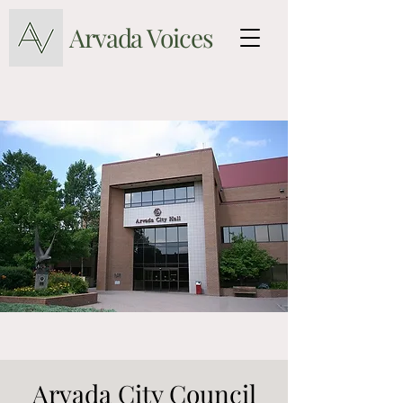
Arvada Voices
Arvada City Council