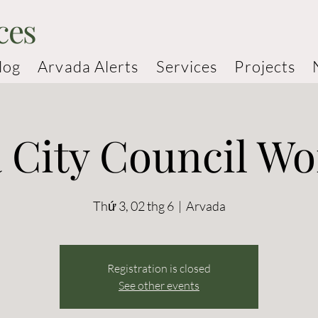
ces
log
Arvada Alerts
Services
Projects
 City Council W
Thứ 3, 02 thg 6
  |  
Arvada
Registration is closed
See other events