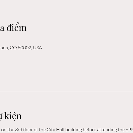
ịa điểm
rvada, CO 80002, USA
ự kiện
n the 3rd floor of the City Hall building before attending the 6P