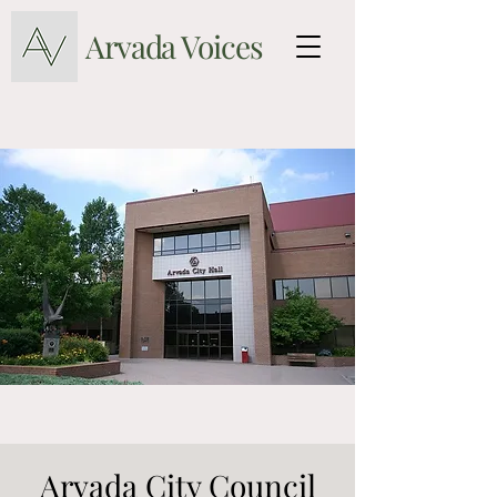
Arvada Voices
Arvada City Council