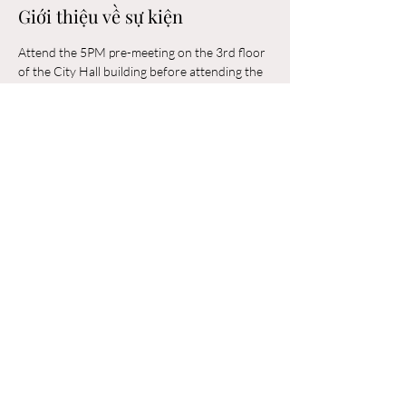
Giới thiệu về sự kiện
Attend the 5PM pre-meeting on the 3rd floor 
of the City Hall building before attending the 
6PM Council Meeting in the municipal 
building. 
Chia sẻ sự kiện của bạn