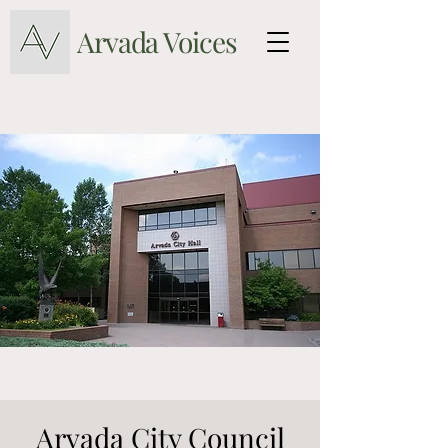
Arvada Voices
Arvada City Council