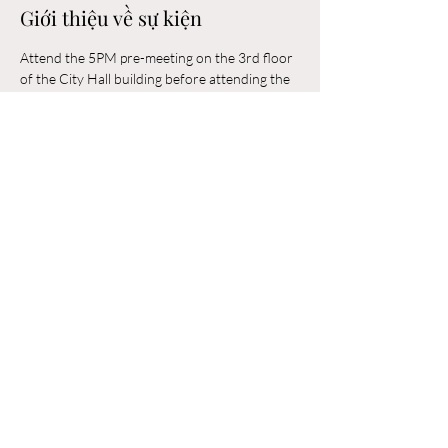
Giới thiệu về sự kiện
Attend the 5PM pre-meeting on the 3rd floor 
of the City Hall building before attending the 
6PM Council Meeting in the municipal 
building. 
Chia sẻ sự kiện của bạn