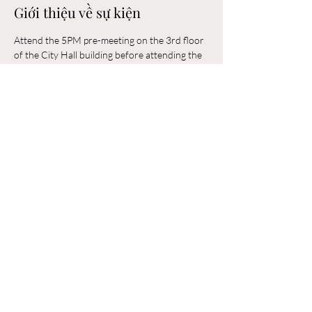
Giới thiệu về sự kiện
Attend the 5PM pre-meeting on the 3rd floor 
of the City Hall building before attending the 
6PM Council Meeting in the municipal 
building. 
Chia sẻ sự kiện của bạn