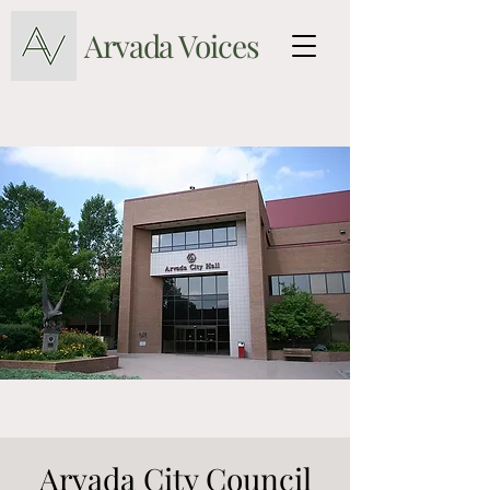
Arvada Voices
Arvada City Council