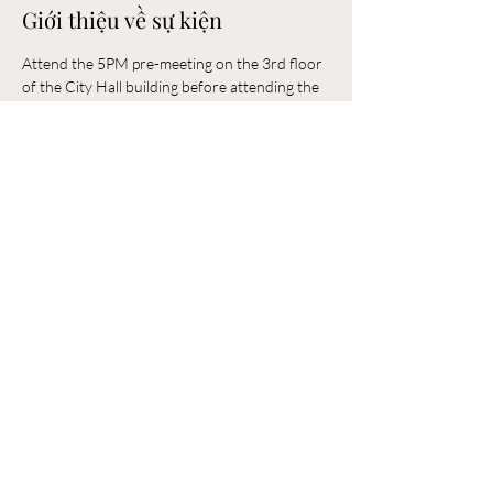
Giới thiệu về sự kiện
Attend the 5PM pre-meeting on the 3rd floor 
of the City Hall building before attending the 
6PM Council Meeting in the municipal 
building. 
Chia sẻ sự kiện của bạn