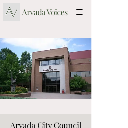
Arvada Voices
Arvada City Council