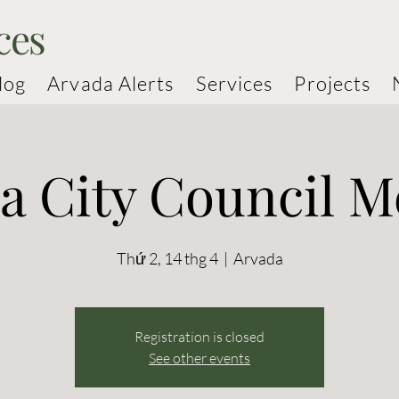
ces
log
Arvada Alerts
Services
Projects
a City Council M
Thứ 2, 14 thg 4
  |  
Arvada
Registration is closed
See other events