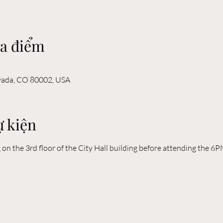
ịa điểm
rvada, CO 80002, USA
ự kiện
n the 3rd floor of the City Hall building before attending the 6P