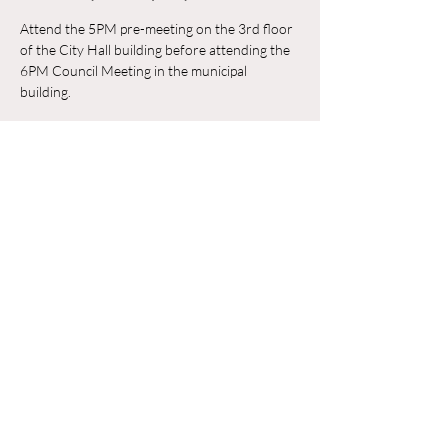
Attend the 5PM pre-meeting on the 3rd floor 
of the City Hall building before attending the 
6PM Council Meeting in the municipal 
building. 
Trả lời
Chia sẻ sự kiện của bạn