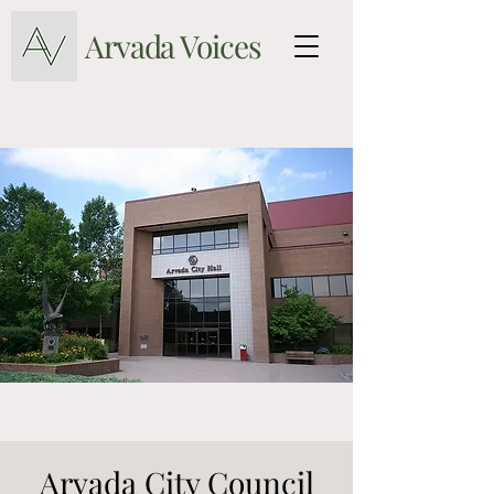
Arvada Voices
Arvada City Council