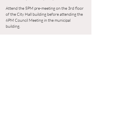
Attend the 5PM pre-meeting on the 3rd floor 
of the City Hall building before attending the 
6PM Council Meeting in the municipal 
building. 
Trả lời
Chia sẻ sự kiện của bạn