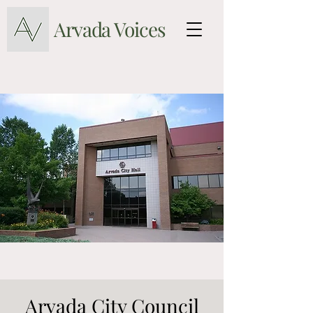
Arvada Voices
Arvada City Council