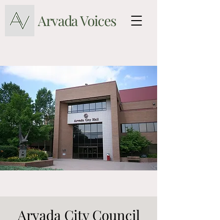
Arvada Voices
Arvada City Council