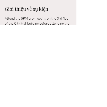
Giới thiệu về sự kiện
Attend the 5PM pre-meeting on the 3rd floor 
of the City Hall building before attending the 
6PM Council Meeting in the municipal 
building. 
Chia sẻ sự kiện của bạn