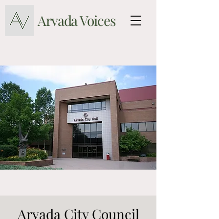
Arvada Voices
Arvada City Council