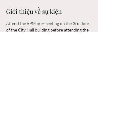
Giới thiệu về sự kiện
Attend the 5PM pre-meeting on the 3rd floor 
of the City Hall building before attending the 
6PM Council Meeting in the municipal 
building. 
Chia sẻ sự kiện của bạn