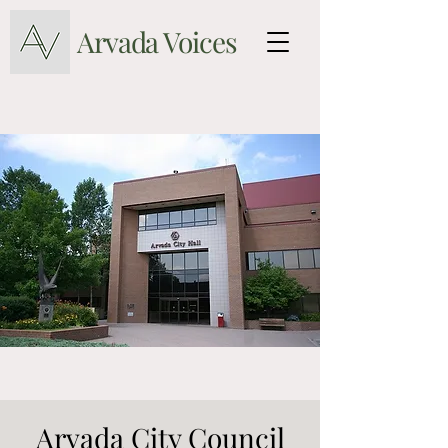
Arvada Voices
Arvada City Council