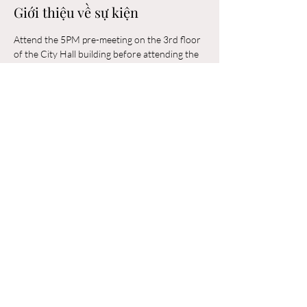
Giới thiệu về sự kiện
Attend the 5PM pre-meeting on the 3rd floor 
of the City Hall building before attending the 
6PM Council Meeting in the municipal 
building. 
Chia sẻ sự kiện của bạn